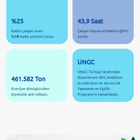
%25
43,9 Saat
Kadın çalışan oranı.
Çalışan başına ortalama eğitim
%19
kadın yönetici oranı.
süresi.
UNGC
UNGC Türkiye tarafından
461.582 Ton
düzenlenen SDG Ambition
Accelerator ve Ayrımcılık
Enerjiye dönüştürülen
Yapmama ve Eşitlik
biyokütle atık miktarı.
Programı'nı tamamladık.