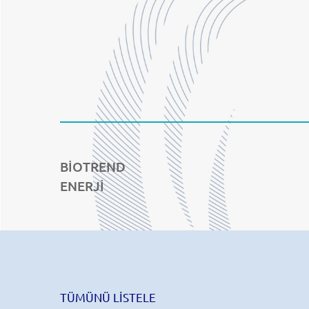
BİOTREND
ENERJİ
TÜMÜNÜ LİSTELE