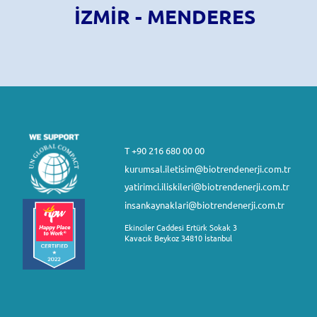
İZMIR - MENDERES
T +90 216 680 00 00
kurumsal.iletisim@biotrendenerji.com.tr
yatirimci.iliskileri@biotrendenerji.com.tr
insankaynaklari@biotrendenerji.com.tr
Ekinciler Caddesi Ertürk Sokak 3
Kavacık Beykoz 34810 İstanbul