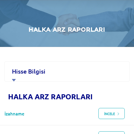
HALKA ARZ RAPORLARI
Hisse Bilgisi
Kurumsal Yönetim
HALKA ARZ RAPORLARI
Finansal Veriler ve Sunumlar
İzahname
İNCELE
Özel Durum Açıklamaları