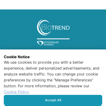
Cookie Notice
We use cookies to provide you with a better
experience, deliver personalized advertisements, and
analyze website traffic. You can change your cookie
preferences by clicking the “Manage Preferences”
Information for Visitors
button. For more information, please review our
Confidentiality and Security
Polıcy For Data Protectıon And
Cookie Policy
.
Processıng
HUMAN RIGHTS POLICY
Accept All
Politique en matière de cookies